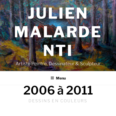
JULIEN
MALARDE
NTI
Artiste Peintre, Dessinateur & Sculpteur
Menu
2006 à 2011
DESSINS EN COULEURS