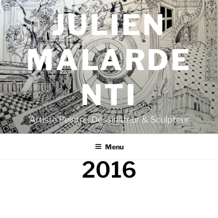
JULIEN
MALARDE
NTI
Artiste Peintre, Dessinateur & Sculpteur
Menu
2016