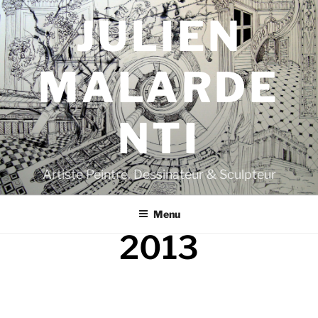
JULIEN
MALARDE
NTI
Artiste Peintre, Dessinateur & Sculpteur
Menu
2013