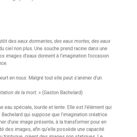
lutôt des
eaux dormantes, des eaux mortes, des eaux
r du ciel non plus. Une souche prend racine dans une
es images d’eaux donnent à l’imagination l’occasion
nce.
eurt en nous. Malgré tout elle peut s’animer d’un
tation de la mort.
» (Gaston Bachelard)
 eau spéciale, lourde et lente. Elle est l’élément qui
n Bachelard qui suppose que l’imagination créatrice
her d’une image présente, à la transformer pour en
ilité des images, afin qu’elle possède une capacité
du triptyque, créent des images non statiques. Le