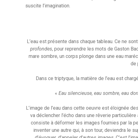
suscite l’imagination.
L’eau est présente dans chaque tableau. Ce ne sont 
profondes
, pour reprendre les mots de Gaston Bach
mare sombre, un corps plonge dans une eau marécage
de 
Dans ce triptyque, la matière de l’eau est charg
«
Eau silencieuse, eau sombre, eau dorm
L’image de l’eau dans cette oeuvre est éloignée des i
va déclencher l’écho dans une rêverie particulière
consiste à déformer les images fournies par la pe
inventer une autre qui, à son tour, deviendra le s
d’évoquer, d’appeler d’autres images. C’est l’im