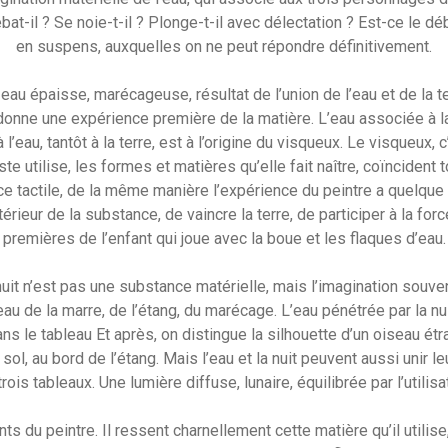
il ? Se noie-t-il ? Plonge-t-il avec délectation ? Est-ce le débu
en suspens, auxquelles on ne peut répondre définitivement.
eau épaisse, marécageuse, résultat de l’union de l’eau et de la ter
donne une expérience première de la matière. L’eau associée à la te
 l’eau, tantôt à la terre, est à l’origine du visqueux. Le visqueux, 
tiste utilise, les formes et matières qu’elle fait naître, coïncide
ce tactile, de la même manière l’expérience du peintre a quelque c
ntérieur de la substance, de vaincre la terre, de participer à la f
premières de l’enfant qui joue avec la boue et les flaques d’eau.
 nuit n’est pas une substance matérielle, mais l’imagination souv
au de la marre, de l’étang, du marécage. L’eau pénétrée par la nu
s le tableau Et après, on distingue la silhouette d’un oiseau étr
l, au bord de l’étang. Mais l’eau et la nuit peuvent aussi unir l
ois tableaux. Une lumière diffuse, lunaire, équilibrée par l’utilisa
ents du peintre. Il ressent charnellement cette matière qu’il utilis