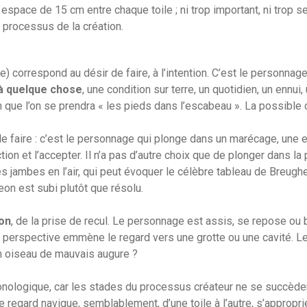
espace de 15 cm entre chaque toile ; ni trop important, ni trop se
processus de la création.
e) correspond au désir de faire, à l’intention. C’est le personna
à quelque chose
, une condition sur terre, un quotidien, un ennui
 que l’on se prendra « les pieds dans l’escabeau ». La possible
le faire : c’est le personnage qui plonge dans un marécage, une e
ion et l’accepter. Il n’a pas d’autre choix que de plonger dans la 
s jambes en l’air, qui peut évoquer le célèbre tableau de Breugh
eon est subi plutôt que résolu.
ion
, de la prise de recul. Le personnage est assis, se repose ou b
 perspective emmène le regard vers une grotte ou une cavité. Le 
d’un oiseau de mauvais augure ?
ologique, car les stades du processus créateur ne se succèdent 
regard navigue, semblablement, d’une toile à l’autre, s’approprie