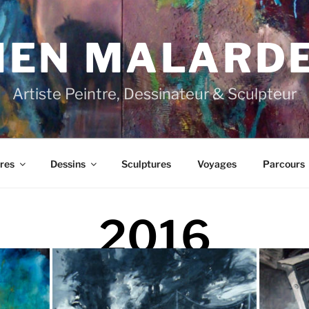
IEN MALARD
Artiste Peintre, Dessinateur & Sculpteur
res
Dessins
Sculptures
Voyages
Parcours
2016