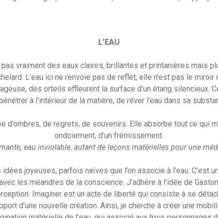
L’EAU
pas vraiment des eaux claires, brillantes et printanières mais p
elard. L’eau ici ne renvoie pas de reflet, elle n’est pas le miroi
use, des orteils effleurent la surface d’un étang silencieux. C
pénétrer à l’intérieur de la matière, de rêver l’eau dans sa substa
ée d’ombres, de regrets, de souvenirs. Elle absorbe tout ce qui m
ondoiement, d’un frémissement.
ante, eau inviolable, autant de leçons matérielles pour une médi
dées joyeuses, parfois naïves que l’on associe à l’eau. C’est une
 avec les méandres de la conscience. J’adhère à l’idée de Gasto
rception. Imaginer est un acte de liberté qui consiste à se détac
upport d’une nouvelle création. Ainsi, je cherche à créer une mob
agination matérielle de l’eau, qui associé aux trois personnages 