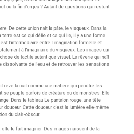
t ou la fin d’un jeu ? Autant de questions qui restent
re. De cette union naît la pâte, le visqueux. Dans la
rre est ce qui délie et ce qui lie, il y a une forme
c’est l’intermédiaire entre l’imagination formelle et
nt totalement à l’imaginaire du visqueux. Les images qui
hose de tactile autant que visuel. La rêverie qui naît
orce dissolvante de l’eau et de retrouver les sensations
ent rêve la nuit comme une matière qui pénètre les
it se peuple parfois de créature ou de monstres. Elle
ange. Dans le tableau Le pantalon rouge, une tête
eur douceur. Cette douceur c’est la lumière elle-même
tion du clair-obscur.
e, elle le fait imaginer. Des images naissent de la